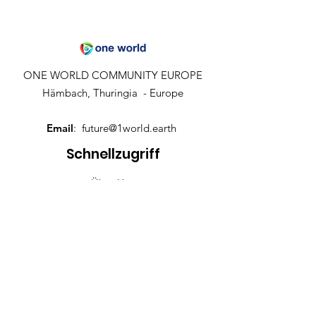
ONE WORLD COMMUNITY EUROPE
Hämbach, Thuringia - Europe
Email
:
future@1world.earth
Schnellzugriff
Über Uns
Datenschutz
Impressum
Kontakt
ALL RIGHTS RESERVED ONE WORLD