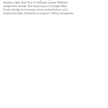
darüber, dass über Ihre IP-Adresse unsere Website
aufgerufen wurde. Die Nutzung von Google Web
Fonts erfolgt im Interesse einer einheitlichen und
ansprechenden Darstellung unserer Online-Angebote.
Wir brauchen
heute Deine
Unterstützung !
HIER GEHT ES ZUR UMFRAGE